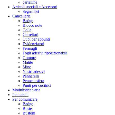
cartelline
Articoli speciali e Accessori
Segnalibri
Cancelleria
Badge
Blocco note
Colla
Correttori
Cubi per appunti
Evidenziatori
Fermagli
Fogli adesivi riposizionabili
Gomme
Matite
Mine
Nastri adesivi
Pennarelli
Penne a sfera
Punti per cucitrici
Modulistica varia
Pennarelli
Per comunicare
Badge
Buste
Bustoni