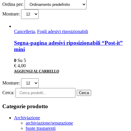
Ordina per:
Mostrare:
Cancelleria
,
Fogli adesivi riposizionabili
Segna-pagina adesivi riposizionabili “Post-it”
mini
0
Su 5
€
4,00
AGGIUNGI AL CARRELLO
Mostrare:
Cerca:
Cerca
Categorie prodotto
Archiviazione
archiviazione/separazione
buste trasparenti