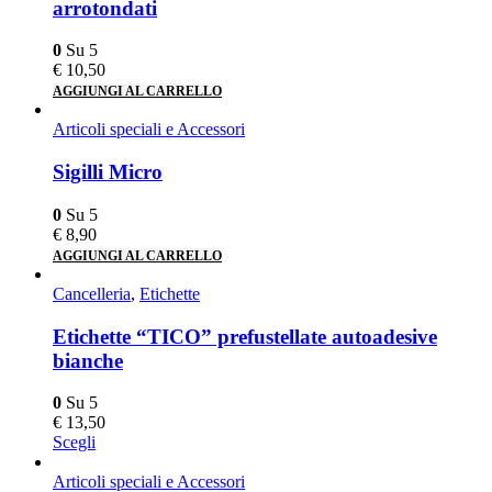
arrotondati
0
Su 5
€
10,50
AGGIUNGI AL CARRELLO
Articoli speciali e Accessori
Sigilli Micro
0
Su 5
€
8,90
AGGIUNGI AL CARRELLO
Cancelleria
,
Etichette
Etichette “TICO” prefustellate autoadesive
bianche
0
Su 5
€
13,50
Scegli
Articoli speciali e Accessori